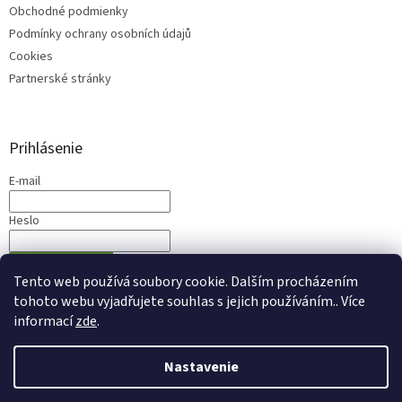
Obchodné podmienky
Podmínky ochrany osobních údajů
Cookies
Partnerské stránky
Prihlásenie
E-mail
Heslo
PRIHLÁSIŤ SA
Tento web používá soubory cookie. Dalším procházením
Nová registrácia
Zabudnuté heslo
tohoto webu vyjadřujete souhlas s jejich používáním.. Více
informací
zde
.
Nastavenie
Vytvoril Shoptet