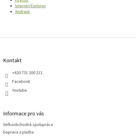
Firefox
Internet Explorer
Android
Z
á
p
ä
Kontakt
t
i
+420 731 200 211
e
Facebook
Youtube
Informace pro vás
Veľkoobchodná spolupráca
Doprava a platba