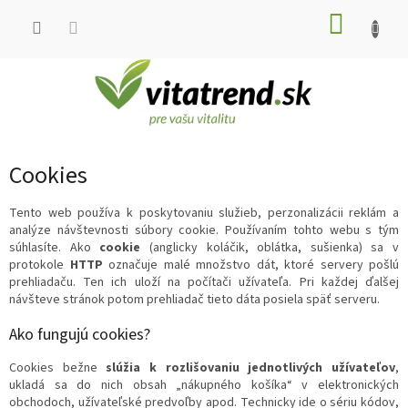
Prejsť
NÁKU
na
obsah
KOŠÍK
Cookies
Tento web používa k poskytovaniu služieb, perzonalizácii reklám a
analýze návštevnosti súbory cookie. Používaním tohto webu s tým
súhlasíte. Ako
cookie
(anglicky koláčik, oblátka, sušienka) sa v
protokole
HTTP
označuje malé množstvo dát, ktoré servery pošlú
prehliadaču. Ten ich uloží na počítači užívateľa. Pri každej ďalšej
návšteve stránok potom prehliadač tieto dáta posiela späť serveru.
Ako fungujú cookies?
Cookies bežne
slúžia k rozlišovaniu jednotlivých užívateľov
,
ukladá sa do nich obsah „nákupného košíka“ v elektronických
obchodoch, užívateľské predvoľby apod. Technicky ide o sériu kódov,