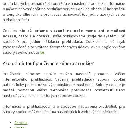
podľa ktorých prehliadač zhromažďuje a následne odosiela informácie
o našom chovaní späť na príslušný server. Cookies obsahujú informáciu
o tom, ako dlho ich má prehliadač uchovávať (od jednorázových až po
niekoľkoročné).
Cookies
nie sú priamo viazané na naše meno ani e-mailovú
adresu
, často ale obsahujú naše prihlasovacie údaje do systému. Sú
spoločné pre jednu inštaláciu prehliadača. Cookies nie sú nijak
zabezpečené a to vrátane zhromaždených údajov. Ako Google využíva
súbory cookie zistíte
tu
.
Ako odmietnuť používanie súborov cookie?
Používanie súborov cookie možno nastaviť pomocou Vášho
internetového prehliadača. Väčšina prehliadačov súbory cookie
automaticky prijíma už vo východiskovom nastavení. Súbory cookie je
možné pomocou Vášho webového prehliadača odmietnuť alebo
nastaviť užívanie len niektorých súborov cookie.
Informácie o prehliadačoch a o spôsobe nastavenia predvolieb pre
súbory cookie môžete nájsť na nasledujúcich webových stránkach:
Chrome